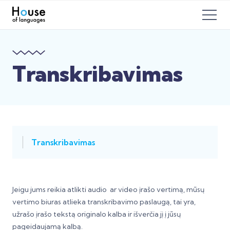
Transkribavimas
Transkribavimas
Jeigu jums reikia atlikti audio ar video įrašo vertimą, mūsų
vertimo biuras atlieka transkribavimo paslaugą, tai yra,
užrašo įrašo tekstą originalo kalba ir išverčia jį į jūsų
pageidaujamą kalbą.