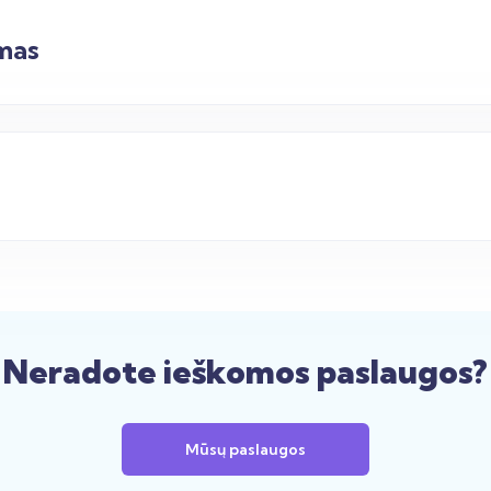
mas
Neradote ieškomos paslaugos?
Mūsų paslaugos