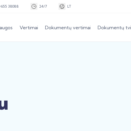
0 655 38088
24/7
LT
laugos
Vertimai
Dokumentų vertimai
Dokumentų tvi
u