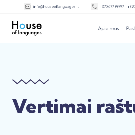
info@houseoflanguages.lt
+370 677 99797
+37
Apie mus
Pas
Vertimai rašt