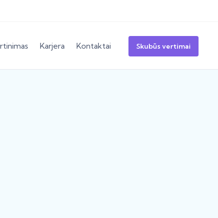
rtinimas
Karjera
Kontaktai
Skubūs vertimai